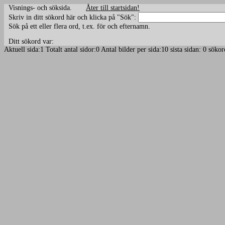
Visnings- och söksida.
Åter till startsidan!
Skriv in ditt sökord här och klicka på "Sök":
Sök på ett eller flera ord, t.ex. för och efternamn.
Ditt sökord var:
Aktuell sida:1 Totalt antal sidor:0 Antal bilder per sida:10 sista sidan: 0 sö