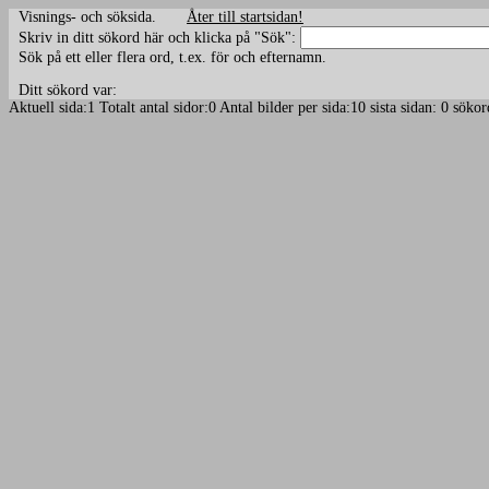
Visnings- och söksida.
Åter till startsidan!
Skriv in ditt sökord här och klicka på "Sök":
Sök på ett eller flera ord, t.ex. för och efternamn.
Ditt sökord var:
Aktuell sida:1 Totalt antal sidor:0 Antal bilder per sida:10 sista sidan: 0 sö