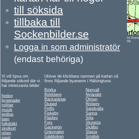
t
ill söksida
t
illbaka till
Sockenbilder.se
Ur Över
09.
Logga in som administratör
(endast behöriga)
Vi vill tipsa om
Utöver de klickbara namnen på kartan så
följande sökord där vi
finns följande byanamn i Hälsingtuna:
har intressanta bilder:
Björka
Norrvall
Björkberg
Nylandet
fordon
Bäckaränge
Olmen
byggnader
Djuped
Risberg
miljöer
Finflo
Sandvalla
musik
Fiskeby
Sanna
bröllop
Fläsbro
Silja
barn
Fors
Skogsta
folkdräkt
Gackerön
Skålbo
skolkort
Gräsmalen
Slasta
nöjen
Gäddviken
Smälsk
sport