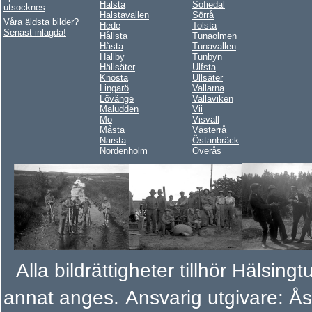
Halsta
Sofiedal
utsocknes
Halstavallen
Sörrå
Våra äldsta bilder?
Hede
Tolsta
Senast inlagda!
Hållsta
Tunaolmen
Håsta
Tunavallen
Hällby
Tunbyn
Hällsäter
Ulfsta
Knösta
Ullsäter
Lingarö
Vallarna
Lövänge
Vallaviken
Maludden
Vii
Mo
Visvall
Måsta
Västerrå
Narsta
Östanbräck
Nordenholm
Överås
Alla bildrättigheter tillhör Hälsi
annat anges.
Ansvarig utgivare: Å