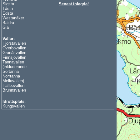
Sigsta
Senast inlagda!
Tåsta
Edsta
Westanåker
Baldra
Gia
Vallar:
Hjorstavallen
Överbovallen
Granåsvallen
Finnsjövallen
Tannavallen
(inkluderande
Sörtanna
Norrtanna
Mellavallen)
Hallbovallen
Brunnsvallen
Idrottsplats:
Kungsvallen