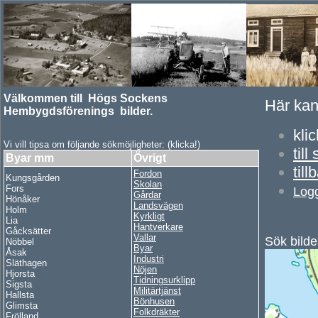
Välkommen till Högs Sockens
Här kan
Hembygdsförenings bilder.
k
li
Vi vill tipsa om följande sökmöjligheter: (klicka!)
t
ill
Byar mm
Övrigt
t
ill
Fordon
Kungsgården
Skolan
Fors
Logg
Gårdar
Hönåker
Landsvägen
Holm
Kyrkligt
Lia
Hantverkare
Gåcksätter
Vallar
Sök bilde
Nöbbel
Byar
Åsak
Industri
Släthagen
Nöjen
Hjorsta
Tidningsurklipp
Sigsta
Militärtjänst
Hallsta
Bönhusen
Glimsta
Folkdräkter
Frölland