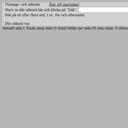
Visnings- och söksida.
Åter till startsidan!
Skriv in ditt sökord här och klicka på "Sök":
Sök på ett eller flera ord, t.ex. för och efternamn.
Ditt sökord var:
Aktuell sida:1 Totalt antal sidor:0 Antal bilder per sida:10 sista sidan: 0 sö