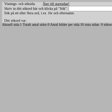
Visnings- och söksida.
Åter till startsidan!
Skriv in ditt sökord här och klicka på "Sök":
Sök på ett eller flera ord, t.ex. för och efternamn.
Ditt sökord var:
Aktuell sida:1 Totalt antal sidor:0 Antal bilder per sida:10 sista sidan: 0 sö