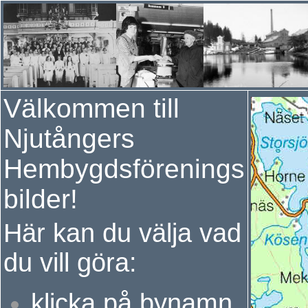
Välkommen till
Njutångers
Hembygdsförenings
bilder!
Här kan du välja vad
du vill göra:
k
licka på bynamn