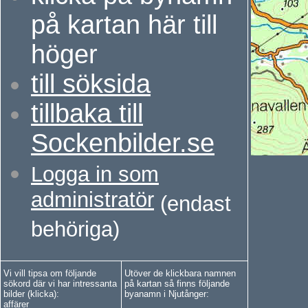
på kartan här till
höger
t
ill söksida
t
illbaka till
Sockenbilder.se
Logga in som
administratör
(endast
behöriga)
Vi vill tipsa om följande
Utöver de klickbara namnen
sökord där vi har intressanta
på kartan så finns följande
bilder (klicka):
byanamn i Njutånger:
affärer