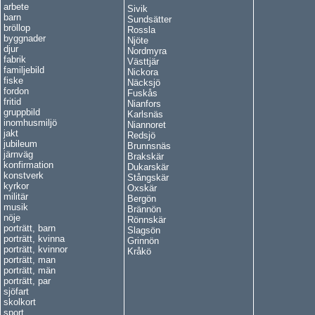
arbete
Sivik
barn
Sundsätter
bröllop
Rossla
byggnader
Njöte
djur
Nordmyra
fabrik
Västtjär
familjebild
Nickora
fiske
Näcksjö
fordon
Fuskås
fritid
Nianfors
gruppbild
Karlsnäs
inomhusmiljö
Niannoret
jakt
Redsjö
jubileum
Brunnsnäs
järnväg
Brakskär
konfirmation
Dukarskär
konstverk
Stångskär
kyrkor
Oxskär
militär
Bergön
musik
Brännön
nöje
Rönnskär
porträtt, barn
Slagsön
porträtt, kvinna
Grinnön
porträtt, kvinnor
Kråkö
porträtt, man
porträtt, män
porträtt, par
sjöfart
skolkort
sport