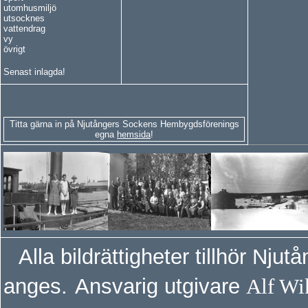
utomhusmiljö
utsocknes
vattendrag
vy
övrigt
Senast inlagda!
Titta gärna in på Njutångers Sockens Hembygdsförenings
egna
hemsida
!
Alla bildrättigheter tillhör N
anges.
Ansvarig utgivare
Alf W